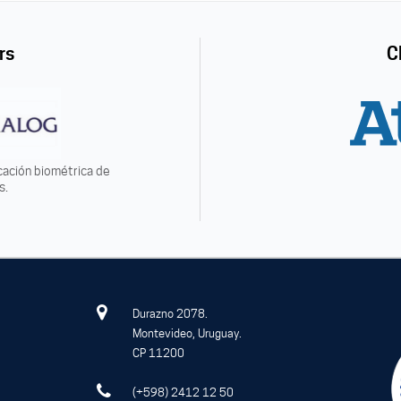
rs
C
icación biométrica de
s.
Durazno 2078.
Montevideo, Uruguay.
CP 11200
(+598) 2412 12 50