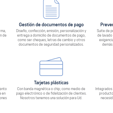
Gestión de documentos de pago
Preven
rma,
Diseño, confección, emisión, personalización y
Suite de p
ón de
entrega a domicilio de documentos de pago,
de lavado 
como ser cheques, letras de cambio y otros
exigencia
documentos de seguridad personalizados.
demás 
Tarjetas plásticas
mento
Con banda magnética o chip; como medio de
Integrados 
a en
pago electrónico o de fidelización de clientes.
producto
iones
Nosotros tenemos una solución para Ud.
necesid