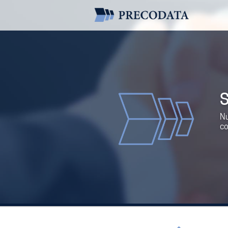
S
Nu
co